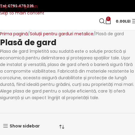
Skip to navigation
Tel:
0786 478 326
Skip to main content
0
0.00
LEI
Prima pagină
Soluții pentru garduri metalice
Plasă de gard
Plasă de gard
Plasa de gard împletită sau sudată este o soluție practică și
economică pentru delimitarea și protejarea spațiilor tale. Ușor
de instalat și versatilă, plasa de gard oferă o barieră sigură fără
a compromite vizibilitatea. Fabricată din materiale rezistente la
coroziune, aceasta asigură durabilitate și protecție de lungă
durată, fiind ideală pentru grădini, curți sau proprietăți mai mari.
Alege plasa de gard pentru o soluție eficientă, care îți oferă
siguranță și un aspect îngrijit al proprietății tale.
Show sidebar