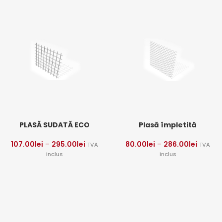
PLASĂ SUDATĂ ECO
Plasă împletită
107.00
lei
–
295.00
lei
80.00
lei
–
286.00
lei
TVA
TVA
inclus
inclus