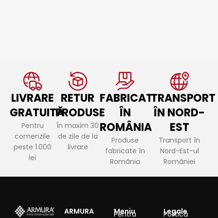
LIVRARE
RETUR
FABRICAT
TRANSPORT
GRATUITĂ
PRODUSE
ÎN
ÎN NORD-
ROMÂNIA
EST
Pentru
În maxim 30
comenzile
de zile de la
Produse
Transport în
peste 1.000
livrare
fabricate în
Nord-Est-ul
lei
România
României
ARMURA
Meniu
Legale
Pentru
Politică