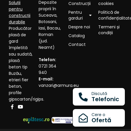
Depozite
Soluții
Construcții
cookies
proprii în
pentru
Pentru
Politică de
Suceava,
construcții
garduri
confidențialitat
Botosani,
durabile
Despre noi
Termeni și
Iasi, Bacau,
Producător
condiții
Roman
plasă de
Catalog
(jud.
gard
Contact
Neamt)
împletită
sau sudată,
Telefon:
plasă
0721 364
beton tip
940
Buzău,
E-mail:
etrieri fier
vanzari@armura.eu
beton,
profile
Discută
Telefonic
gipscarton/rigips.
Cere o
Ofertă