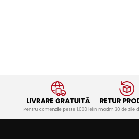
asigurând o fixare sigură și
durabile, oferă o montare
stabilă. Ideală pentru proiecte
ușoară și un aspect esteti
de construcție complexe.
uniform. Ideal pentru diver
aplicații de împrejmuire.
LIVRARE GRATUITĂ
RETUR PRO
Pentru comenzile peste 1.000 lei
În maxim 30 de zile de