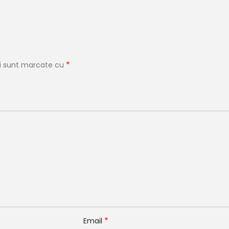
*
ii sunt marcate cu
*
Email