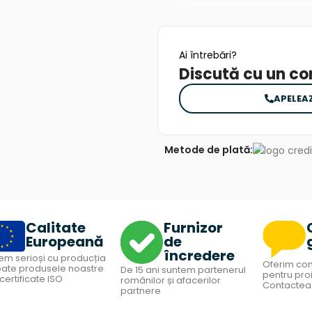
Ai întrebări?
Discută cu un co
APELEAZ
Metode de plată:
Calitate
Furnizor
Europeană
de
încredere
em serioși cu producția
Oferim con
toate produsele noastre
De 15 ani suntem partenerul
pentru proi
certificate ISO
românilor și afacerilor
Contactea
partnere