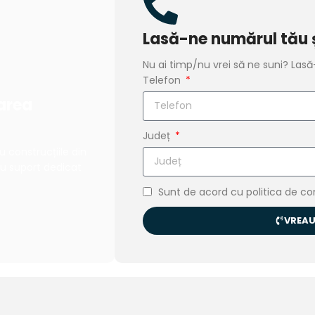
Lasă-ne numărul tău ș
Nu ai timp/nu vrei să ne suni? Las
Telefon
area
Județ
 construcțiile din
cu suport dedicat
Sunt de acord cu politica de con
VREAU