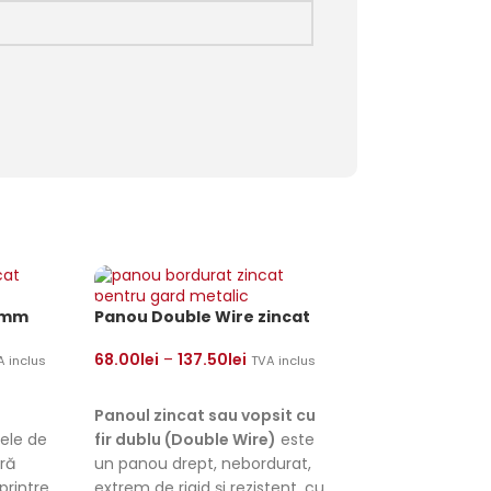
5 mm
Panou Double Wire zincat
68.00
lei
–
137.50
lei
A inclus
TVA inclus
LE
SELECTEAZĂ OPȚIUNILE
Panoul zincat sau vopsit cu
ele de
fir dublu (Double Wire)
este
eră
un panou drept, nebordurat,
printre
extrem de rigid și rezistent,
cu