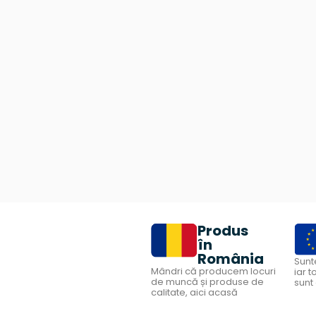
Produs
în
România
Sunt
Mândri că producem locuri
iar 
de muncă și produse de
sunt 
calitate, aici acasă