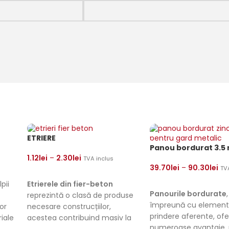
ETRIERE
Panou bordurat 3.
1.12
lei
–
2.30
lei
TVA inclus
39.70
lei
–
90.30
lei
TV
SELECTEAZĂ OPȚIUNILE
SELECTEAZĂ OPȚIUNI
pii
Etrierele din fier-beton
Panourile bordurate
,
reprezintă o clasă de produse
împreună cu element
or
necesare construcțiilor,
prindere aferente, of
iale
acestea contribuind masiv la
numeroase avantaje, 