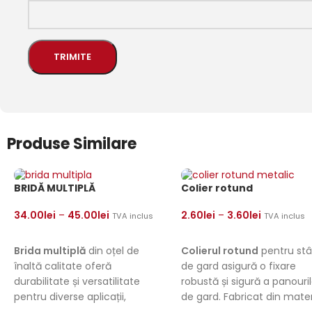
Produse Similare
BRIDĂ MULTIPLĂ
Colier rotund
34.00
lei
–
45.00
lei
2.60
lei
–
3.60
lei
TVA inclus
TVA inclus
SELECTEAZĂ OPȚIUNILE
SELECTEAZĂ OPȚIUNILE
Brida multiplă
din oțel de
Colierul rotund
pentru stâl
înaltă calitate oferă
de gard asigură o fixare
durabilitate și versatilitate
robustă și sigură a panouril
pentru diverse aplicații,
de gard. Fabricat din mater