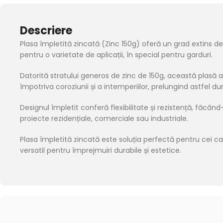
Descriere
Plasa împletită zincată (Zinc 150g) oferă un grad extins de 
pentru o varietate de aplicații, în special pentru garduri.
Datorită stratului generos de zinc de 150g, această plasă 
împotriva coroziunii și a intemperiilor, prelungind astfel du
Designul împletit conferă flexibilitate și rezistență, făcând
proiecte rezidențiale, comerciale sau industriale.
Plasa împletită zincată este soluția perfectă pentru cei car
versatil pentru împrejmuiri durabile și estetice.