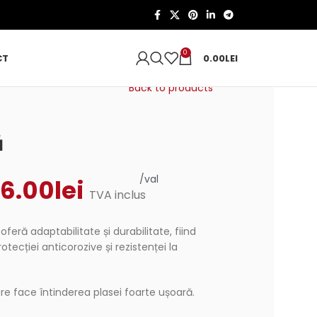
0
CT
0.00
LEI
Back to products
ă
/val
6.00
lei
TVA inclus
oferă adaptabilitate și durabilitate, fiind
otecției anticorozive și rezistenței la
are face întinderea plasei foarte ușoară.