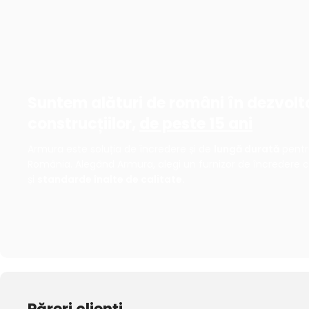
Suntem alături de români în dezvolt
construcțiilor,
de peste 15 ani
Armura este soluția de încredere și de
lungă durată
pentru
România. Alegând Armura, alegi un furnizor de încredere 
și
standarde înalte de calitate.