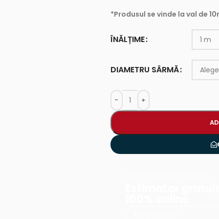
*Produsul se vinde la val de 1
ÎNĂLȚIME
DIAMETRU SÂRMĂ
AD
Cât te costă proiectul?
Estimator gratuit
100% online
Începe acum