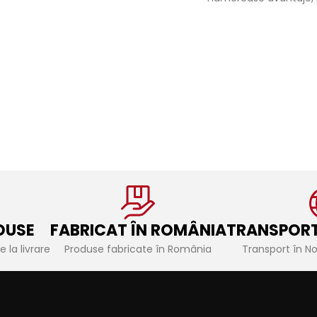
partea de rezistență a
care se numără monta
c
construcțiilor.
*Putem
și ușor, precum și simp
se
produce și dimensiuni
procesului de înlocuir
personalizate pentru etriere.
deteriorării.
Puteți face o cerere de ofertă
personalizată mai jos
DUSE
FABRICAT ÎN ROMÂNIA
TRANSPORT
 la livrare
Produse fabricate în România
Transport în N