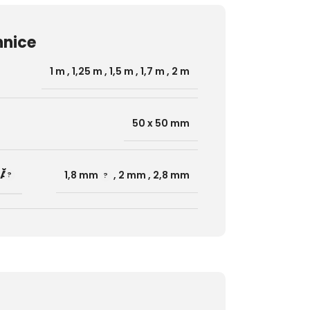
hnice
1 m
,
1,25 m
,
1,5 m
,
1,7 m
,
2 m
50 x 50 mm
MĂ
1,8 mm
,
2 mm
,
2,8 mm