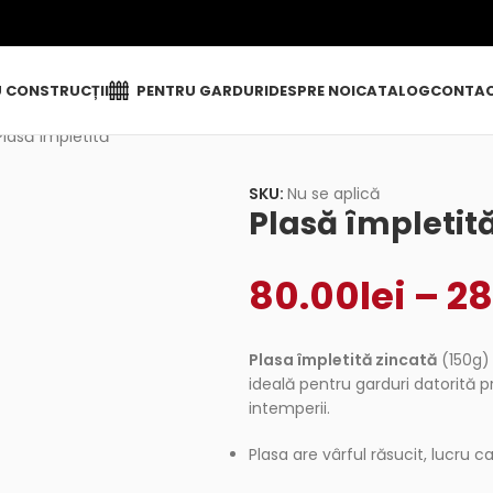
 CONSTRUCȚII
PENTRU GARDURI
DESPRE NOI
CATALOG
CONTA
Plasă împletită
SKU:
Nu se aplică
Plasă împletit
80.00
lei
–
28
Plasa împletită zincată
(150g) 
ideală pentru garduri datorită pr
intemperii.
Plasa are vârful răsucit, lucru c