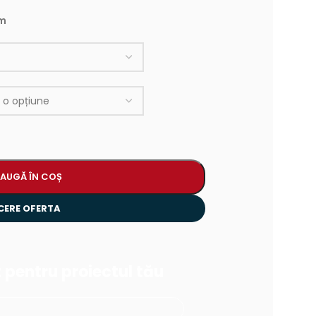
0m
AUGĂ ÎN COȘ
CERE OFERTA
 pentru proiectul tău