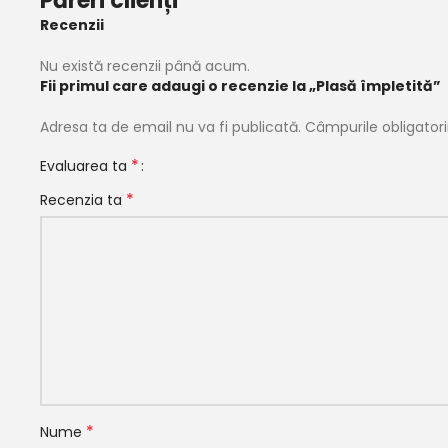
Păreri clienți
Recenzii
Nu există recenzii până acum.
Fii primul care adaugi o recenzie la „Plasă împletită”
Adresa ta de email nu va fi publicată.
Câmpurile obligator
*
Evaluarea ta
*
Recenzia ta
*
Nume