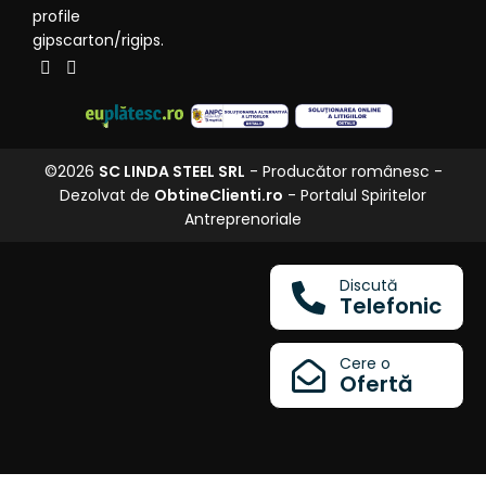
profile
gipscarton/rigips.
©2026
SC LINDA STEEL SRL
- Producător românesc -
Dezolvat de
ObtineClienti.ro
- Portalul Spiritelor
Antreprenoriale
Discută
Telefonic
Cere o
Ofertă