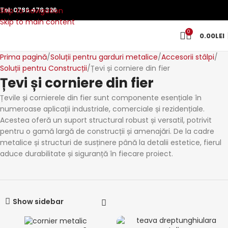
Skip to navigation
Tel:
0786 478 326
Skip to main content
0
0.00
LEI
Prima pagină
Soluții pentru garduri metalice
Accesorii stâlpi
Soluții pentru Construcții
Țevi și corniere din fier
Țevi și corniere din fier
Țevile și cornierele din fier sunt componente esențiale în
numeroase aplicații industriale, comerciale și rezidențiale.
Acestea oferă un suport structural robust și versatil, potrivit
pentru o gamă largă de construcții și amenajări. De la cadre
metalice și structuri de susținere până la detalii estetice, fierul
aduce durabilitate și siguranță în fiecare proiect.
Show sidebar