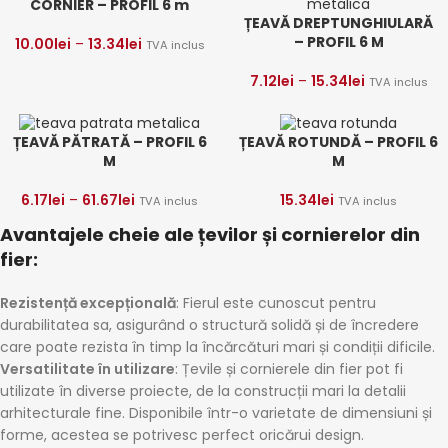
CORNIER – PROFIL 6 m
ȚEAVĂ DREPTUNGHIULARĂ
– PROFIL 6 M
10.00
lei
–
13.34
lei
TVA inclus
7.12
lei
–
15.34
lei
TVA inclus
ȚEAVĂ PĂTRATĂ – PROFIL 6
ȚEAVĂ ROTUNDĂ – PROFIL 6
M
M
6.17
lei
–
61.67
lei
15.34
lei
TVA inclus
TVA inclus
Avantajele cheie ale țevilor și cornierelor din
fier:
Rezistență excepțională
: Fierul este cunoscut pentru
durabilitatea sa, asigurând o structură solidă și de încredere
care poate rezista în timp la încărcături mari și condiții dificile.
Versatilitate în utilizare
: Țevile și cornierele din fier pot fi
utilizate în diverse proiecte, de la construcții mari la detalii
arhitecturale fine. Disponibile într-o varietate de dimensiuni și
forme, acestea se potrivesc perfect oricărui design.