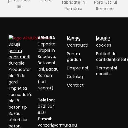
peste 1.000
livrare
fabricate în
Nord-Est-ul
lei
România
României
ARMURA
Meniu
Legale
Pentru
Politică
Depozite
Soluții
Construcții
cookies
proprii în
pentru
Pentru
Politică de
Suceava,
construcții
garduri
confidențialitat
Botosani,
durabile
Despre noi
Termeni și
Iasi, Bacau,
Producător
condiții
Roman
plasă de
Catalog
(jud.
gard
Contact
Neamt)
împletită
sau sudată,
Telefon:
plasă
0721 364
beton tip
940
Buzău,
E-mail:
etrieri fier
vanzari@armura.eu
beton,