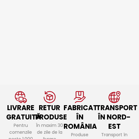
LIVRARE
RETUR
FABRICAT
TRANSPORT
GRATUITĂ
PRODUSE
ÎN
ÎN NORD-
ROMÂNIA
EST
Pentru
În maxim 30
comenzile
de zile de la
Produse
Transport în