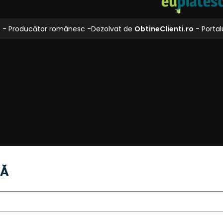
L
- Producător românesc -
Dezolvat de
ObtineClienti.ro
- Portalu
LĂ