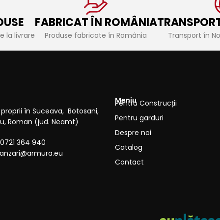
DUSE
FABRICAT ÎN ROMÂNIA
TRANSPORT
 la livrare
Produse fabricate în România
Transport în N
Meniu
Pentru Construcții
proprii în Suceava, Botosani,
Pentru garduri
cau, Roman (jud. Neamt)
Despre noi
0721 364 940
Catalog
anzari@armura.eu
Contact