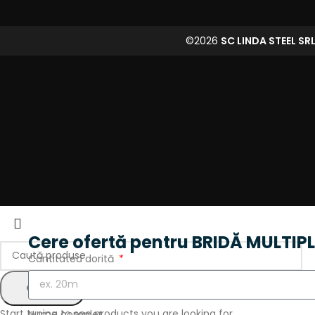
©2026
SC LINDA STEEL SR
Cere ofertă pentru BRIDĂ MULTIP
Cantitatea dorită
CAUTĂ
Start typing to see products you are looking for.
Nume complet