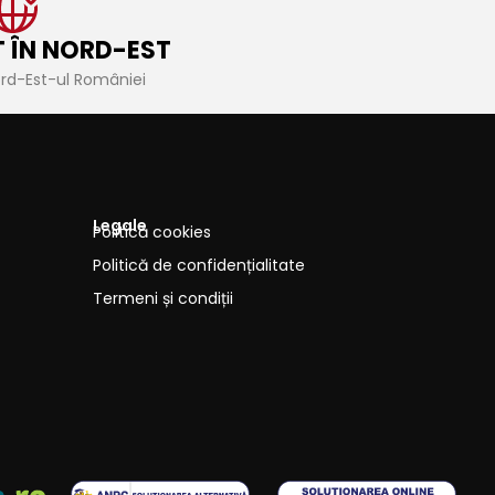
 ÎN NORD-EST
ord-Est-ul României
Legale
Politică cookies
Politică de confidențialitate
Termeni și condiții