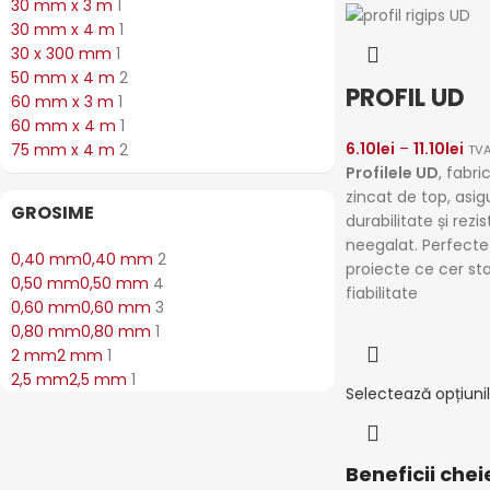
30 mm x 3 m
1
30 mm x 4 m
1
30 x 300 mm
1
50 mm x 4 m
2
PROFIL UD
60 mm x 3 m
1
60 mm x 4 m
1
6.10
lei
–
11.10
lei
75 mm x 4 m
2
TVA
Profilele UD
, fabri
zincat de top, asig
GROSIME
durabilitate și rezi
neegalat. Perfecte
0,40 mm
0,40 mm
2
proiecte ce cer stab
0,50 mm
0,50 mm
4
fiabilitate
0,60 mm
0,60 mm
3
0,80 mm
0,80 mm
1
2 mm
2 mm
1
2,5 mm
2,5 mm
1
Selectează opțiuni
Beneficii chei