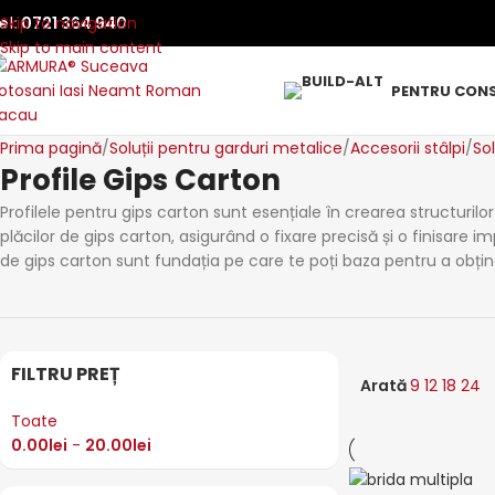
el:
Skip to navigation
0721 364 940
Skip to main content
PENTRU CONS
Prima pagină
Soluții pentru garduri metalice
Accesorii stâlpi
Sol
Profile Gips Carton
Profilele pentru gips carton sunt esențiale în crearea structuri
plăcilor de gips carton, asigurând o fixare precisă și o finisare i
de gips carton sunt fundația pe care te poți baza pentru a obțin
FILTRU PREȚ
Arată
9
12
18
24
Toate
0.00
lei
-
20.00
lei