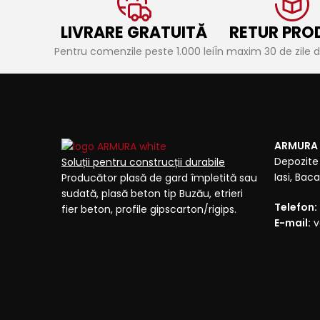
LIVRARE GRATUITĂ
RETUR PRO
Pentru comenzile peste 1.000 lei
În maxim 30 de zile de
ARMURA
Depozite 
Soluții pentru construcții durabile
Iasi, Ba
Producător plasă de gard împletită sau
sudată, plasă beton tip Buzău, etrieri
Telefon:
fier beton, profile gipscarton/rigips.
E-mail:
v