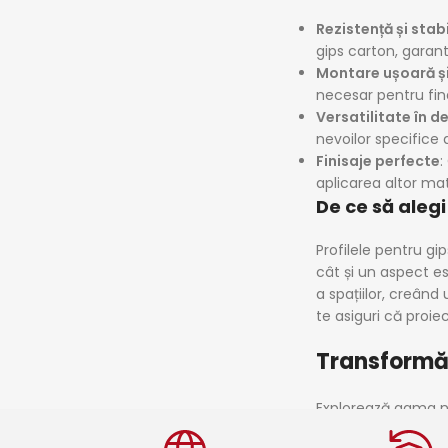
Rezistență și stab
gips carton, garantâ
Montare ușoară și
necesar pentru final
Versatilitate în d
nevoilor specifice 
Finisaje perfecte
:
aplicarea altor mat
De ce să alegi
Profilele pentru gi
cât și un aspect es
a spațiilor, creând
te asiguri că proie
Transformă-
Explorează gama noa