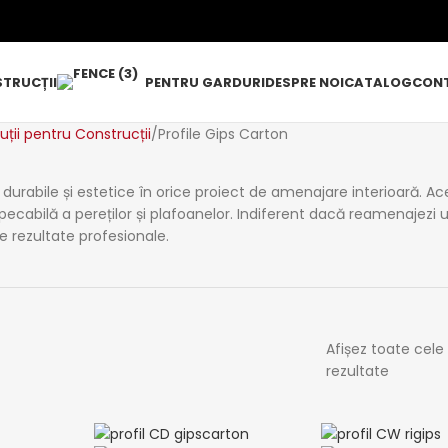
TRUCȚII
PENTRU GARDURI
DESPRE NOI
CATALOG
CON
uții pentru Construcții
Profile Gips Carton
lor durabile și estetice în orice proiect de amenajare interioară
mpecabilă a pereților și plafoanelor. Indiferent dacă reamenajezi u
e rezultate profesionale.
Afișez toate cele
rezultate