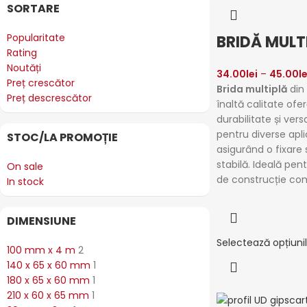
SORTARE
Popularitate
BRIDĂ MULT
Rating
Noutăți
34.00
lei
–
45.00
le
Preț crescător
Brida multiplă
din 
Preț descrescător
înaltă calitate ofe
durabilitate și versa
pentru diverse aplic
STOC/LA PROMOȚIE
asigurând o fixare s
stabilă. Ideală pen
On sale
de construcție co
In stock
DIMENSIUNE
Selectează opțiuni
100 mm x 4 m
2
140 x 65 x 60 mm
1
180 x 65 x 60 mm
1
210 x 60 x 65 mm
1