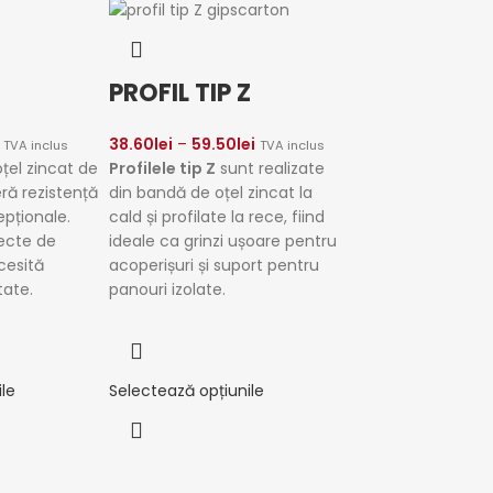
PROFIL TIP Z
38.60
lei
–
59.50
lei
TVA inclus
TVA inclus
oțel zincat de
Profilele tip Z
sunt realizate
eră rezistență
din bandă de oțel zincat la
epționale.
cald și profilate la rece, fiind
iecte de
ideale ca grinzi ușoare pentru
cesită
acoperișuri și suport pentru
itate.
panouri izolate.
le
Selectează opțiunile