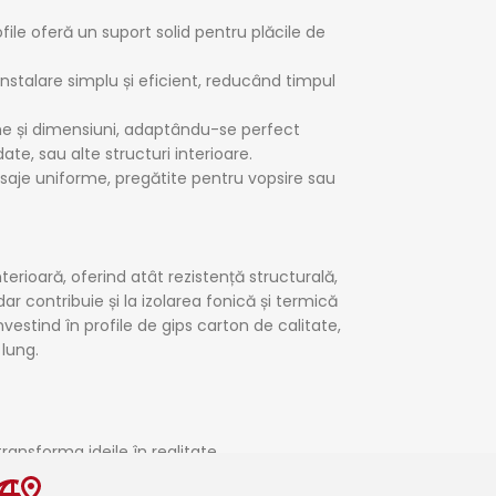
file oferă un suport solid pentru plăcile de
 instalare simplu și eficient, reducând timpul
orme și dimensiuni, adaptându-se perfect
ate, sau alte structuri interioare.
inisaje uniforme, pregătite pentru vopsire sau
terioară, oferind atât rezistență structurală,
r contribuie și la izolarea fonică și termică
vestind în profile de gips carton de calitate,
lung.
ransforma ideile în realitate.