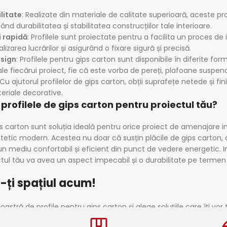
ilitate
: Realizate din materiale de calitate superioară, aceste pro
nd durabilitatea și stabilitatea construcțiilor tale interioare.
 rapidă
: Profilele sunt proiectate pentru a facilita un proces de
izarea lucrărilor și asigurând o fixare sigură și precisă.
esign
: Profilele pentru gips carton sunt disponibile în diferite f
ale fiecărui proiect, fie că este vorba de pereți, plafoane suspend
 Cu ajutorul profilelor de gips carton, obții suprafețe netede și f
eriale decorative.
 profilele de gips carton pentru proiectul tău?
ps carton sunt soluția ideală pentru orice proiect de amenajare in
tetic modern. Acestea nu doar că susțin plăcile de gips carton, da
 un mediu confortabil și eficient din punct de vedere energetic. In
ctul tău va avea un aspect impecabil și o durabilitate pe termen 
ți spațiul acum!
stră de profile pentru gips carton și alege soluțiile care îți vor t