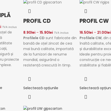
IPLĂ
PROFIL CD
PROFIL CW
i
TVA inclus
oțel de
8.90
lei
–
15.90
lei
16.50
lei
–
21.00
lei
TVA inclus
ră
Profilele CD
sunt fabricate din
Profilele CW
, din 
tilitate
bandă de oțel zincat de cea
înaltă calitate, of
ații,
mai bună calitate, importată
și durabilitate exc
igură și
de la furnizori de renume
Ideale pentru pro
tru proiecte
mondial, asigurând o
construcție ce ne
mplexe.
rezistență crescută în timp.
stabilitate și fiabil
le
Selectează opțiunile
Selectează opțiuni