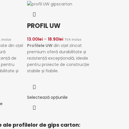
PROFIL UW
13.00
lei
–
18.90
lei
 inclus
TVA inclus
cate din oțel
Profilele UW
din oțel zincat
ură
premium oferă durabilitate și
stență de
rezistență excepțională, ideale
 pentru
pentru proiecte de construcție
ilitate și
stabile și fiabile.
Selectează opțiunile
le
e ale profilelor de gips carton: