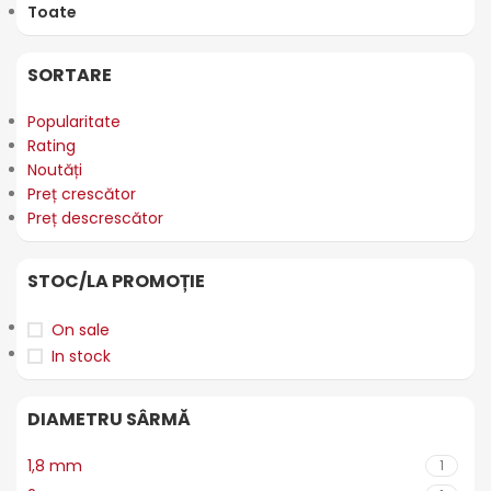
Toate
SORTARE
Popularitate
Rating
Noutăți
Preț crescător
Preț descrescător
STOC/LA PROMOȚIE
On sale
In stock
DIAMETRU SÂRMĂ
1,8 mm
1