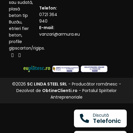
sau sudată,
Telefon:
plasă
0721 364
beton tip
940
Buzău,
E-mail:
etrieri fier
vanzari@armura.eu
beton,
profile
gipscarton/rigips.
©2026
SC LINDA STEEL SRL
- Producător românesc -
Dezolvat de
ObtineClienti.ro
- Portalul Spiritelor
Antreprenoriale
Discută
Telefonic