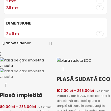
2 mm
1
2,8 mm
1
DIMENSIUNE
2 x 6 m
1
Show sidebar
PLASĂ SUDATĂ ECO
107.00
lei
–
295.00
lei
TVA inclus
Plasă împletită
Plasa sudată ECO
este fabricată
din sârmă profilată şi are o
amplă utilizare în construcţii la
80.00
lei
–
286.00
lei
TVA inclus
nivelul armărilor de beton sau