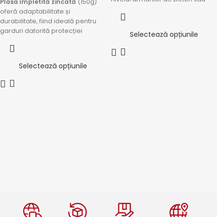
Plasa împletită zincată
(150g)
pentru garduri.
oferă adaptabilitate și
durabilitate, fiind ideală pentru
garduri datorită protecției
Selectează opțiunile
anticorozive și rezistenței la
intemperii.
Plasa are vârful răsucit, lucru care
Selectează opțiunile
face întinderea plasei foarte
ușoară.
*Produsul se vinde la val de
10m