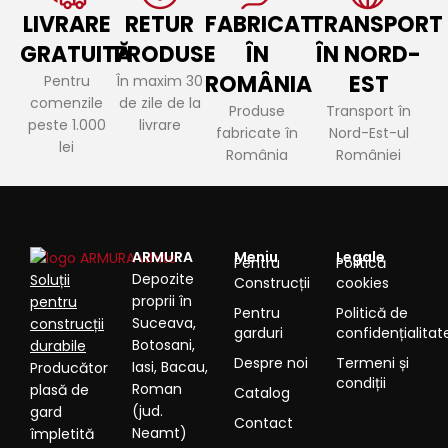
LIVRARE
RETUR
FABRICAT
TRANSPORT
GRATUITĂ
PRODUSE
ÎN
ÎN NORD-
ROMÂNIA
EST
Pentru
În maxim 30
comenzile
de zile de la
Produse
Transport în
peste 1.000
livrare
fabricate în
Nord-Est-ul
lei
România
României
ARMURA
Meniu
Legale
Pentru
Politică
Depozite
Soluții
Construcții
cookies
proprii în
pentru
Pentru
Politică de
Suceava,
construcții
garduri
confidențialitat
Botosani,
durabile
Despre noi
Termeni și
Iasi, Bacau,
Producător
condiții
Roman
plasă de
Catalog
(jud.
gard
Contact
Neamt)
împletită