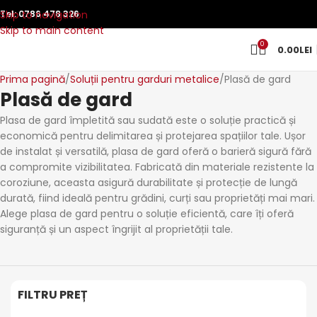
Skip to navigation
Tel:
0786 478 326
Skip to main content
0
0.00
LEI
Prima pagină
Soluții pentru garduri metalice
Plasă de gard
Plasă de gard
Plasa de gard împletită sau sudată este o soluție practică și
economică pentru delimitarea și protejarea spațiilor tale. Ușor
de instalat și versatilă, plasa de gard oferă o barieră sigură fără
a compromite vizibilitatea. Fabricată din materiale rezistente la
coroziune, aceasta asigură durabilitate și protecție de lungă
durată, fiind ideală pentru grădini, curți sau proprietăți mai mari.
Alege plasa de gard pentru o soluție eficientă, care îți oferă
siguranță și un aspect îngrijit al proprietății tale.
FILTRU PREȚ