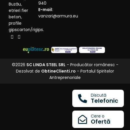
940
Buzău,
E-mail:
etrieri fier
vanzari@armura.eu
beton,
profile
gipscarton/rigips.
©2026
SC LINDA STEEL SRL
- Producător românesc -
Dezolvat de
ObtineClienti.ro
- Portalul Spiritelor
Antreprenoriale
Discută
Telefonic
Cere o
Ofertă