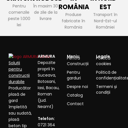
ROMÂNIA
EST
Pentru
În maxim 30
comenzile
de zile de la
Produse
Transport în
peste 1.000
livrare
fabricate în
Nord-Est-ul
lei
România
României
ARMURA
Meniu
Legale
Pentru
Politică
Depozite
Soluții
Construcții
cookies
proprii în
pentru
Pentru
Politică de
Suceava,
construcții
garduri
confidențialitat
Botosani,
durabile
Despre noi
Termeni și
Iasi, Bacau,
Producător
condiții
Roman
plasă de
Catalog
(jud.
gard
Contact
Neamt)
împletită
sau sudată,
Telefon:
plasă
0721 364
beton tip