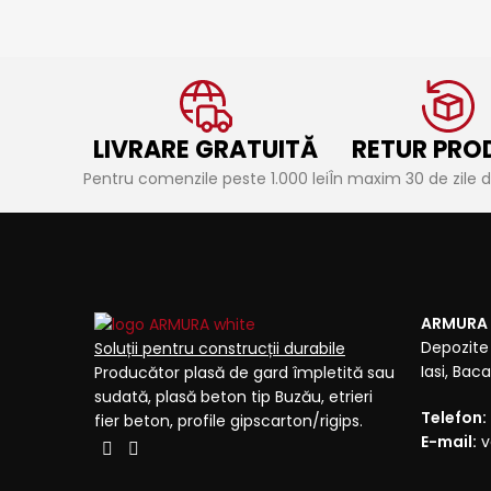
LIVRARE GRATUITĂ
RETUR PRO
Pentru comenzile peste 1.000 lei
În maxim 30 de zile de
ARMURA
Depozite 
Soluții pentru construcții durabile
Iasi, Ba
Producător plasă de gard împletită sau
sudată, plasă beton tip Buzău, etrieri
Telefon:
fier beton, profile gipscarton/rigips.
E-mail:
v