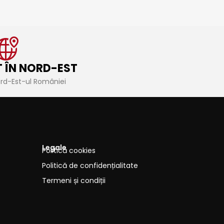
 ÎN NORD-EST
ord-Est-ul României
Legale
Politică cookies
Politică de confidențialitate
Termeni și condiții