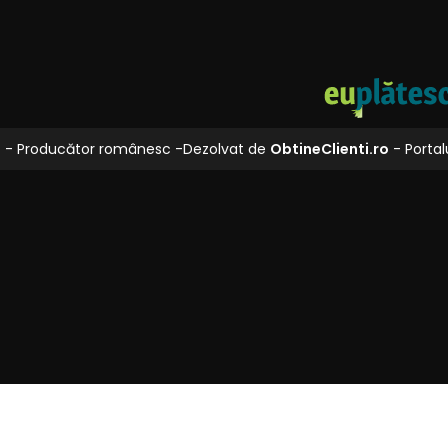
L
- Producător românesc -
Dezolvat de
ObtineClienti.ro
- Portalu