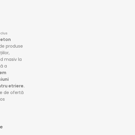
nclus
-beton
 de produse
ilor,
d masiv la
ță a
tem
iuni
tru etriere.
re de ofertă
jos
le