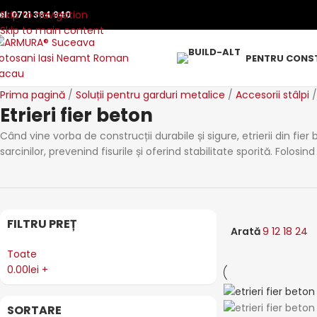
Skip to navigation
el:
0721 364 940
Skip to main content
PENTRU CONST
Prima pagină
Soluții pentru garduri metalice
Accesorii stâlpi
Etrieri fier beton
Când vine vorba de construcții durabile și sigure, etrierii din fie
sarcinilor, prevenind fisurile și oferind stabilitate sporită. Folosind 
FILTRU PREȚ
Arată
9
12
18
24
Toate
0.00
lei
+
SORTARE