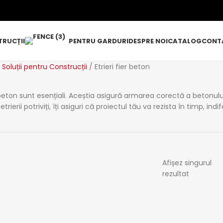
RUCȚII
PENTRU GARDURI
DESPRE NOI
CATALOG
CONT
Soluții pentru Construcții
Etrieri fier beton
r beton sunt esențiali. Aceștia asigură armarea corectă a betonului
etrierii potriviți, îți asiguri că proiectul tău va rezista în timp, ind
Afișez singurul
rezultat