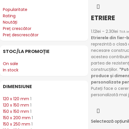
Popularitate
Rating
ETRIERE
Noutăți
Preț crescător
1.12
lei
–
2.30
lei
TVA i
Preț descrescător
Etrierele din fier
reprezintă o clasă
necesare construcți
STOC/LA PROMOȚIE
acestea contribuin
partea de rezisten
On sale
construcțiilor.
*Pu
In stock
produce și dimens
personalizate pen
DIMENSIUNE
Puteți face o cere
personalizată mai 
120 x 120 mm
1
120 x 150 mm
1
150 x 150 mm
1
150 x 200 mm
1
Selectează opțiuni
150 x 250 mm
1