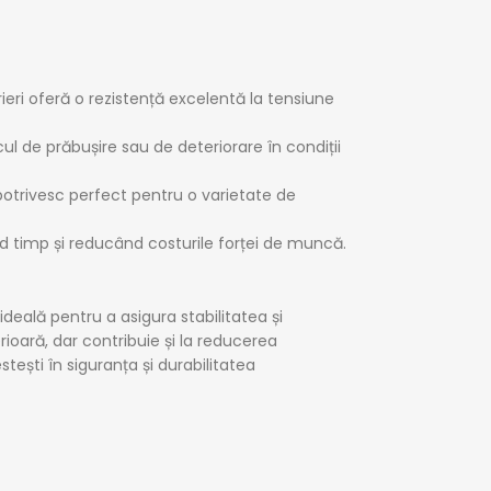
trieri oferă o rezistență excelentă la tensiune
scul de prăbușire sau de deteriorare în condiții
e potrivesc perfect pentru o varietate de
d timp și reducând costurile forței de muncă.
 ideală pentru a asigura stabilitatea și
ioară, dar contribuie și la reducerea
estești în siguranța și durabilitatea