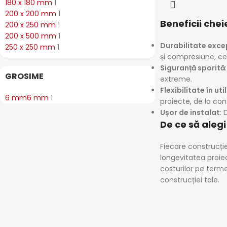
180 x 180 mm
1
200 x 200 mm
1
Beneficii cheie
200 x 250 mm
1
200 x 500 mm
1
Durabilitate exce
250 x 250 mm
1
și compresiune, cee
Siguranță sporită
GROSIME
extreme.
Flexibilitate în uti
6 mm
6 mm
1
proiecte, de la cons
Ușor de instalat
: 
De ce să alegi
Fiecare construcție 
longevitatea proiec
costurilor pe termen
construcției tale.