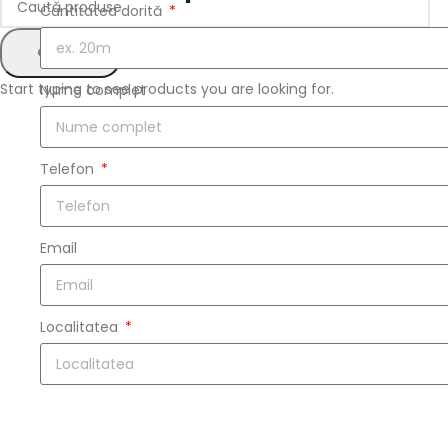
Cantitatea dorită
CAUTĂ
Start typing to see products you are looking for.
Nume complet
Telefon
Email
Localitatea
Sunt de acord cu prelucrarea datelor personale conform 