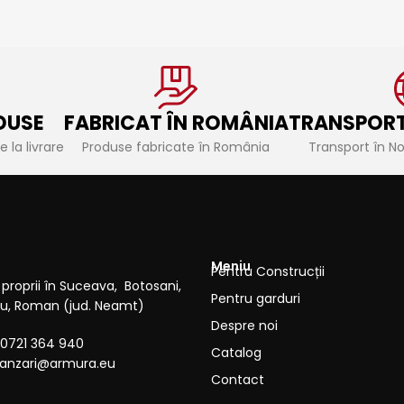
DUSE
FABRICAT ÎN ROMÂNIA
TRANSPORT
 la livrare
Produse fabricate în România
Transport în N
Meniu
Pentru Construcții
proprii în Suceava, Botosani,
Pentru garduri
cau, Roman (jud. Neamt)
Despre noi
0721 364 940
Catalog
anzari@armura.eu
Contact