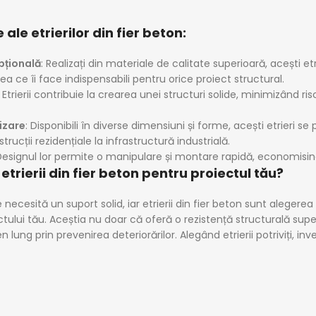
 ale etrierilor din fier beton:
pțională
: Realizați din materiale de calitate superioară, acești e
a ce îi face indispensabili pentru orice proiect structural.
: Etrierii contribuie la crearea unei structuri solide, minimizând ri
lizare
: Disponibili în diverse dimensiuni și forme, acești etrieri s
trucții rezidențiale la infrastructură industrială.
Designul lor permite o manipulare și montare rapidă, economisin
 etrierii din fier beton pentru proiectul tău?
necesită un suport solid, iar etrierii din fier beton sunt alegerea
tului tău. Aceștia nu doar că oferă o rezistență structurală super
 lung prin prevenirea deteriorărilor. Alegând etrierii potriviți, inv