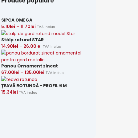
Produse populare
SIPCA OMEGA
5.10
lei
–
11.70
lei
TVA inclus
Stâlp rotund STAR
14.90
lei
–
26.00
lei
TVA inclus
Panou Ornament zincat
67.00
lei
–
135.00
lei
TVA inclus
Ștacheți pentru
ȚEAVĂ ROTUNDĂ - PROFIL 6 M
garduri
15.34
lei
TVA inclus
Ștacheți pentru garduri
VEZI MAI MULTE