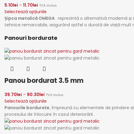
5.10
lei
–
11.70
lei
TVA inclus
Selectează opțiunile
Șipca metalică OMEGA
reprezintă o alternativă modernă și 
tehnice remarcabile, asigurând astfel o durată de viață mult 
Panouri bordurate
Panou bordurat 3.5 mm
39.70
lei
–
90.30
lei
TVA inclus
Selectează opțiunile
Panourile bordurate
, împreună cu elementele de prindere af
procesului de înlocuire în cazul deteriorării.