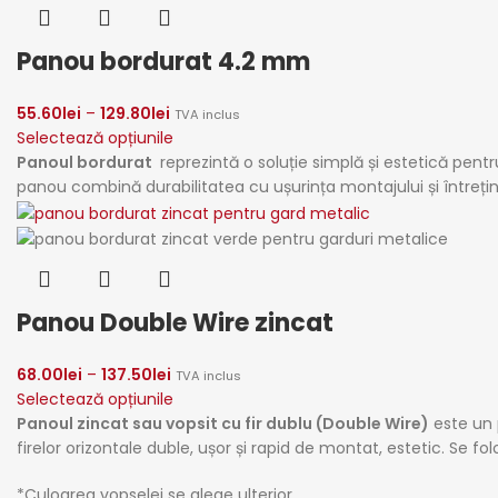
Panou bordurat 4.2 mm
55.60
lei
–
129.80
lei
TVA inclus
Selectează opțiunile
Panoul bordurat
reprezintă o soluție simplă și estetică pentr
panou combină durabilitatea cu ușurința montajului și întrețin
Panou Double Wire zincat
68.00
lei
–
137.50
lei
TVA inclus
Selectează opțiunile
Panoul zincat sau vopsit cu fir dublu (Double Wire)
este
un 
firelor orizontale duble, ușor și rapid de montat, estetic.
Se fol
*Culoarea vopselei se alege ulterior