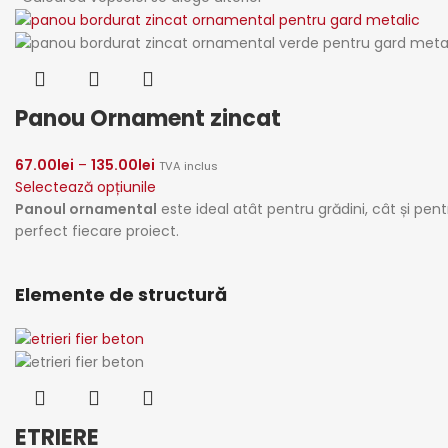
Panou Ornament zincat
67.00
lei
–
135.00
lei
TVA inclus
Selectează opțiunile
Panoul ornamental
este ideal atât pentru grădini, cât
și pen
perfect fiecare proiect.
Elemente de structură
ETRIERE