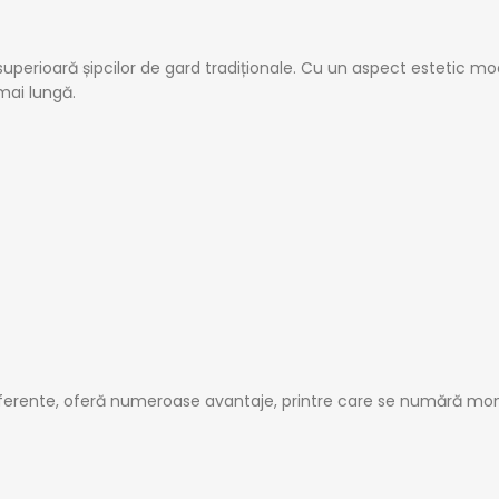
superioară șipcilor de gard tradiționale. Cu un aspect estetic m
mai lungă.
erente, oferă numeroase avantaje, printre care se numără montaj