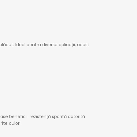
lăcut. Ideal pentru diverse aplicații, acest
e beneficii: rezistență sporită datorită
ite culori.