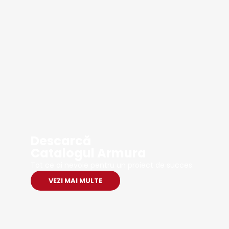
Descarcă
Catalogul Armura
Tot ce ai nevoie pentru un proiect de succes.
VEZI MAI MULTE