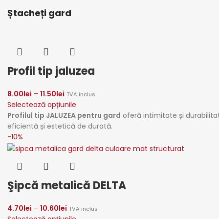
Ștacheți gard
Profil tip jaluzea
8.00
lei
–
11.50
lei
TVA inclus
Selectează opțiunile
Profilul tip JALUZEA pentru gard
oferă intimitate și durabilit
eficientă și estetică de durată.
-10%
Şipcă metalică DELTA
4.70
lei
–
10.60
lei
TVA inclus
Selectează opțiunile