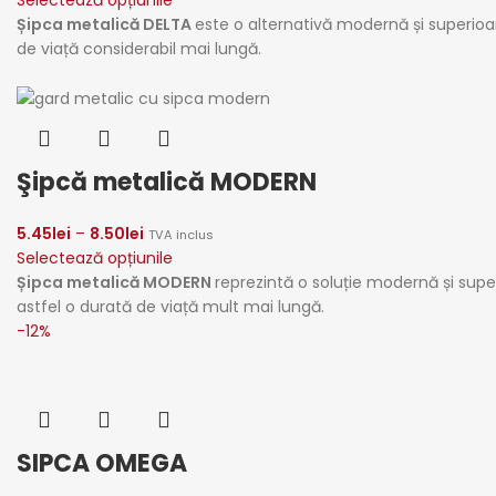
Șipca metalică DELTA
este o alternativă modernă și superioar
de viață considerabil mai lungă.
Şipcă metalică MODERN
5.45
lei
–
8.50
lei
TVA inclus
Selectează opțiunile
Șipca metalică MODERN
reprezintă o soluție modernă și super
astfel o durată de viață mult mai lungă.
-12%
SIPCA OMEGA