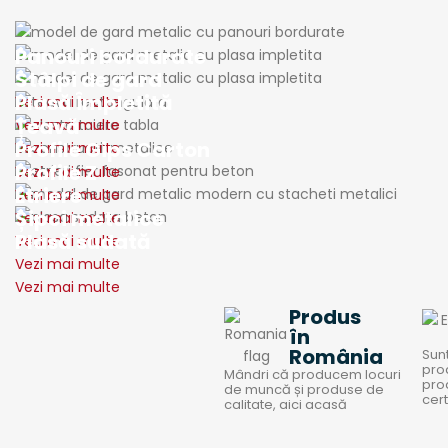
Panouri bordurate
Stâlpi de gard
Plasă Împletită
Vezi mai multe
Țeavă
Vezi mai multe
Profile Gips Carton
Vezi mai multe
Profile Z
Vezi mai multe
Etriere
Vezi mai multe
Șipci metalice
Vezi mai multe
Plasă sudată
Vezi mai multe
Vezi mai multe
Vezi mai multe
Produs
în
România
Sun
pro
Mândri că producem locuri
pro
de muncă și produse de
cert
calitate, aici acasă