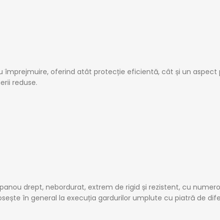
u împrejmuire, oferind atât protecție eficientă, cât și un aspect p
erii reduse.
panou drept, nebordurat, extrem de rigid și rezistent,
cu numeroas
osește în general la execuția gardurilor umplute cu piatră de difer