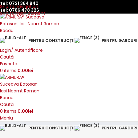
Tel:
0721 364 940
Skip to navigation
Tel:
0786 478 326
Skip to main content
PENTRU CONSTRUCȚII
PENTRU GARDURI
Login/ Autentificare
Caută
Favorite
0
items
0.00
lei
Caută
0
items
0.00
lei
Meniu
PENTRU CONSTRUCȚII
PENTRU GARDURI