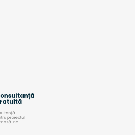
onsultanță
ratuită
sultanță
tru proiectul
ctează-ne