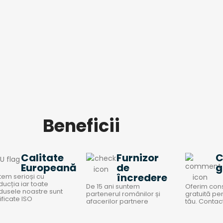
Beneficii
Calitate
Furnizor
C
Europeană
de
g
încredere
tem serioși cu
ducția iar toate
De 15 ani suntem
Oferim con
dusele noastre sunt
partenerul românilor și
gratuită pen
ificate ISO
afacerilor partnere
tău. Conta