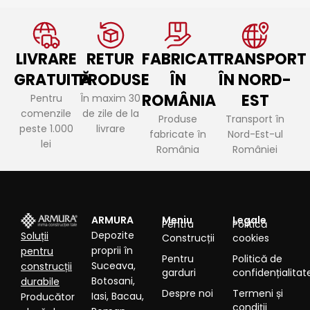
LIVRARE
RETUR
FABRICAT
TRANSPORT
GRATUITĂ
PRODUSE
ÎN
ÎN NORD-
ROMÂNIA
EST
Pentru
În maxim 30
comenzile
de zile de la
Produse
Transport în
peste 1.000
livrare
fabricate în
Nord-Est-ul
lei
România
României
ARMURA
Meniu
Legale
Pentru
Politică
Depozite
Soluții
Construcții
cookies
proprii în
pentru
Pentru
Politică de
Suceava,
construcții
garduri
confidențialitat
Botosani,
durabile
Despre noi
Termeni și
Iasi, Bacau,
Producător
condiții