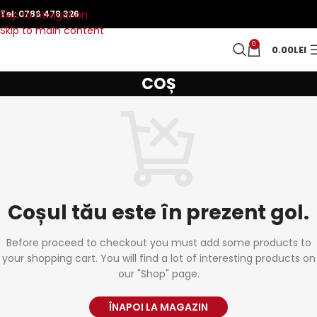
Skip to navigation
Tel:
0786 478 326
Skip to main content
0
0.00
LEI
COȘ
Coșul tău este în prezent gol.
Before proceed to checkout you must add some products to
your shopping cart.
You will find a lot of interesting products on
our "Shop" page.
ÎNAPOI LA MAGAZIN