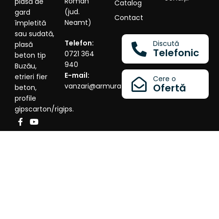
Roman
plasă de
Catalog
(jud.
gard
Contact
Neamt)
împletită
sau sudată,
Telefon:
Discută
plasă
Telefonic
0721 364
beton tip
940
Buzău,
E-mail:
etrieri fier
Cere o
vanzari@armura.eu
Ofertă
beton,
profile
gipscarton/rigips.
©2026
SC LINDA STEEL SRL
- Producător românesc -
Dezolvat de
ObtineClienti.ro
- Portalul Spiritelor
Antreprenoriale