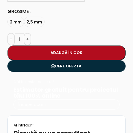
GROSIME
2 mm
2,5 mm
ADAUGĂ ÎN COȘ
CERE OFERTA
Cât te costă proiectul?
Estimator gratuit pentru proiectul
tău 100% online
Începe acum
Ai întrebări?