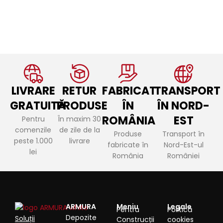
LIVRARE
RETUR
FABRICAT
TRANSPORT
GRATUITĂ
PRODUSE
ÎN
ÎN NORD-
ROMÂNIA
EST
Pentru
În maxim 30
comenzile
de zile de la
Produse
Transport în
peste 1.000
livrare
fabricate în
Nord-Est-ul
lei
România
României
ARMURA
Meniu
Legale
Pentru
Politică
Depozite
Soluții
Construcții
cookies