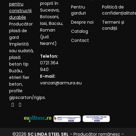
proprii în
pentru
Pentru
Politică de
Suceava,
construcții
garduri
confidențialitat
Botosani,
durabile
Despre noi
Termeni și
Iasi, Bacau,
Producător
condiții
Roman
plasă de
Catalog
(jud.
gard
Contact
Neamt)
împletită
sau sudată,
Telefon:
plasă
0721 364
beton tip
940
Buzău,
E-mail:
etrieri fier
vanzari@armura.eu
beton,
profile
gipscarton/rigips.
©2026
SC LINDA STEEL SRL
- Producător românesc -