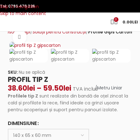
Skip to navigation
Tel:
0786 478 326
Skip to main content
0
0.00
LEI
ccesorii stâlpi
Soluții pentru Construcții
Profile Gips Carton
Click to enlarge
SKU:
Nu se aplică
PROFIL TIP Z
38.60
lei
–
59.50
lei
/Metru Liniar
TVA inclus
Profilele tip Z
sunt realizate din bandă de oțel zincat la
cald și profilate la rece, fiind ideale ca grinzi ușoare
pentru acoperișuri și suport pentru panouri izolate.
DIMENSIUNE