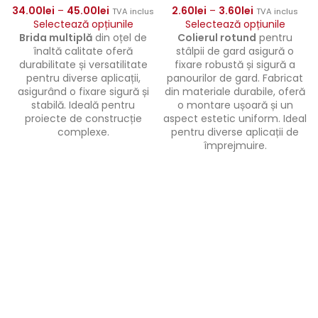
34.00
lei
–
45.00
lei
2.60
lei
–
3.60
lei
TVA inclus
TVA inclus
Selectează opțiunile
Selectează opțiunile
Brida multiplă
din oțel de
Colierul rotund
pentru
înaltă calitate oferă
stâlpii de gard asigură o
durabilitate și versatilitate
fixare robustă și sigură a
pentru diverse aplicații,
panourilor de gard. Fabricat
asigurând o fixare sigură și
din materiale durabile, oferă
stabilă. Ideală pentru
o montare ușoară și un
proiecte de construcție
aspect estetic uniform. Ideal
complexe.
pentru diverse aplicații de
împrejmuire.