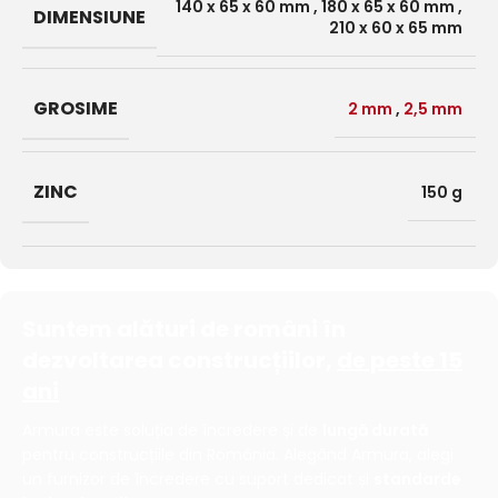
140 x 65 x 60 mm
,
180 x 65 x 60 mm
,
DIMENSIUNE
210 x 60 x 65 mm
GROSIME
2 mm
,
2,5 mm
ZINC
150 g
Suntem alături de români în
dezvoltarea construcțiilor,
de peste 15
ani
Armura este soluția de încredere și de
lungă durată
pentru construcțiile din România. Alegând Armura, alegi
un furnizor de încredere cu suport dedicat și
standarde