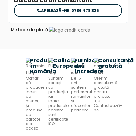
Discută cu un consultant
APELEAZĂ-NE: 0786 478 326
Metode de plată:
Produs
Calitate
Furnizor
Consultanță
în
Europeană
de
gratuită
România
încredere
Mândri
Suntem
De 15
Oferim
că
serioși
ani
consultanță
producem
cu
suntem
gratuită
locuri
producția
partenerul
pentru
de
iar
românilor
proiectul
muncă
toate
și
tău.
și
produsele
afacerilor
Contactează-
produse
noastre
partnere
ne
de
sunt
calitate,
certificate
aici
ISO
acasă