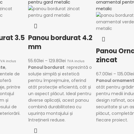
rat 3.5
Panou bordurat 4.2
mm
Panou Orn
zincat
55.60
lei
–
129.80
lei
TVA inclus
TVA inclus
ate
,
Panoul bordurat
reprezintă o
entele de
soluție simplă și estetică
67.00
lei
–
135.00
lei
 oferă
pentru împrejmuire, oferind
Panoul ornament
e, printre
atât protecție eficientă, cât și
atât pentru grădin
ntajul
un aspect plăcut. Ideal pentru
pentru medii indus
um și
diverse aplicații, acest panou
design rafinat, ac
sului de
combină durabilitatea cu
securitate și un a
teriorării.
ușurința montajului și
plăcut, completâ
întreținerii reduse.
fiecare proiect.