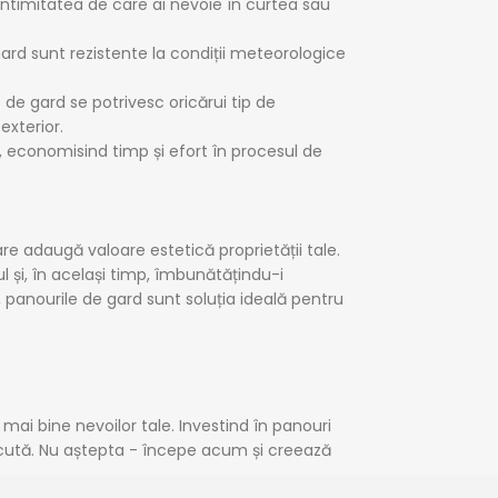
 intimitatea de care ai nevoie în curtea sau
 gard sunt rezistente la condiții meteorologice
le de gard se potrivesc oricărui tip de
exterior.
, economisind timp și efort în procesul de
re adaugă valoare estetică proprietății tale.
l și, în același timp, îmbunătățindu-i
t, panourile de gard sunt soluția ideală pentru
ai bine nevoilor tale. Investind în panouri
plăcută. Nu aștepta - începe acum și creează