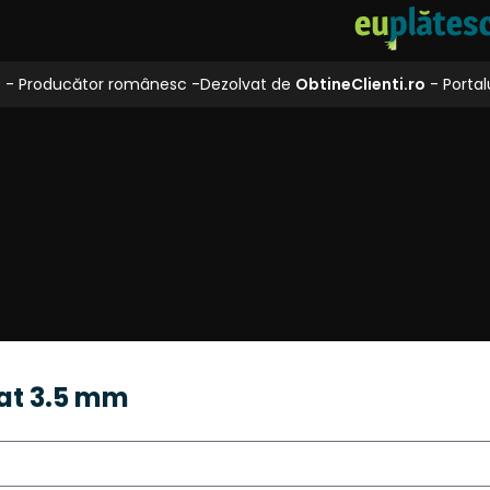
L
- Producător românesc -
Dezolvat de
ObtineClienti.ro
- Portalu
at 3.5 mm