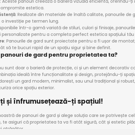
: Aceste panouri creează o barieră vizuală eficientă, oferindu-ți
 compromite estetica.
zistență
: Realizate din materiale de înaltă calitate, panourile de
 o investiție pe termen lung.
isponibile într-o gamă variată de stiluri, culori și finisaje, panouri
fi personalizate pentru a completa perfect estetica spațiului tău 
re
: Panourile de gard sunt proiectate pentru a fi ușor de montat
cât să te bucuri rapid de un spațiu sigur și bine definit.
i panouri de gard pentru proprietatea ta?
u sunt doar o barieră de protecție, ci și un element decorativ ca
nația ideală între funcționalitate și design, protejându-ți spațiu
i dorești un gard modern, minimalist, sau unul tradițional și robus
uriza orice spațiu exterior.
i și înfrumusețează-ți spațiul!
tră de panouri de gard și alege soluția care se potrivește cel m
, te asiguri că proprietatea ta va fi atât sigură, cât și estetic 
i atrăgător.