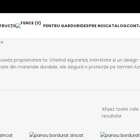
RUCȚII
PENTRU GARDURI
DESPRE NOI
CATALOG
CONT
te
useța proprietatea ta. Oferind siguranță, intimitate și un design 
lizate din materiale durabile, ele asigură o protecție pe termen 
Afișez toate cele
rezultate