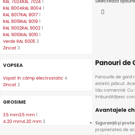
Selectează opțiuni
RAL 7024
RAL 7024
1
RAL 8004
RAL 8004
1
RAL 8017
RAL 8017
1
RAL 8019
RAL 8019
1
RAL 9002
RAL 9002
1
RAL 9010
RAL 9010
1
Verde RAL 6005
3
Zincat
3
Panouri de G
VOPSEA
Panourile de gard r
Vopsit în câmp electrostatic
4
estetic plăcut. Ace
Zincat
2
tău comercial. Cu o
îmbunătățesc consi
GROSIME
Avantajele ch
3.5 mm
3.5 mm
1
4.20 mm
4.20 mm
3
Siguranță și prote
proprietatea de acc