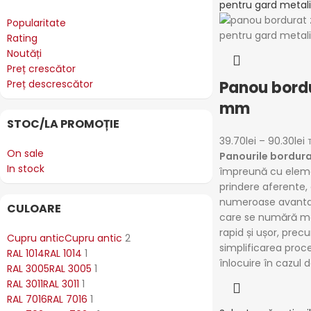
Popularitate
Rating
Noutăți
Preț crescător
Preț descrescător
Panou bordu
mm
STOC/LA PROMOȚIE
39.70
lei
–
90.30
lei
On sale
Panourile bordur
In stock
împreună cu elem
prindere aferente,
numeroase avantaj
CULOARE
care se numără mo
rapid și ușor, prec
Cupru antic
Cupru antic
2
simplificarea proce
RAL 1014
RAL 1014
1
înlocuire în cazul de
RAL 3005
RAL 3005
1
RAL 3011
RAL 3011
1
RAL 7016
RAL 7016
1