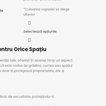
*Culoarea vopselei se alege
le
ulterior
Selectează opțiunile
entru Orice Spațiu
etății tale, oferind în același timp un aspect
 că este vorba de grădina, curtea sau spațiul
 doar îți protejează proprietatea, dar și
dicat de securitate, protejându-ți