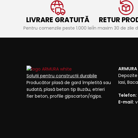
LIVRARE GRATUITĂ
RETUR PRO
Pentru comenzile peste 1.000 lei
În maxim 30 de zile de
ARMURA
Depozite 
Soluții pentru construcții durabile
Iasi, Ba
Producător plasă de gard împletită sau
sudată, plasă beton tip Buzău, etrieri
Telefon:
fier beton, profile gipscarton/rigips.
E-mail:
v