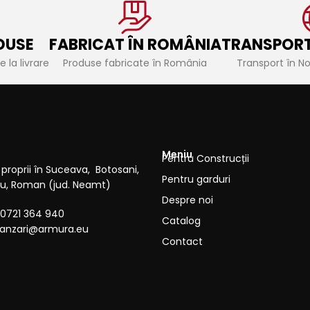
DUSE
FABRICAT ÎN ROMÂNIA
TRANSPORT
 la livrare
Produse fabricate în România
Transport în N
Meniu
Pentru Construcții
proprii în Suceava, Botosani,
Pentru garduri
cau, Roman (jud. Neamt)
Despre noi
0721 364 940
Catalog
anzari@armura.eu
Contact