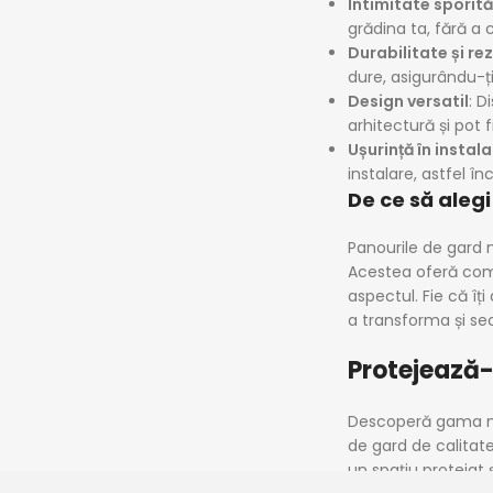
Intimitate sporită
grădina ta, fără a
Durabilitate și re
dure, asigurându-ți
Design versatil
: D
arhitectură și pot 
Ușurință în instala
instalare, astfel în
De ce să aleg
Panourile de gard n
Acestea oferă combi
aspectul. Fie că îț
a transforma și sec
Protejează-ț
Descoperă gama noas
de gard de calitate
un spațiu protejat ș