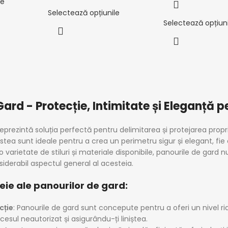
le
Selectează opțiunile
Selectează opțiuni
ard - Protecție, Intimitate și Eleganță p
eprezintă soluția perfectă pentru delimitarea și protejarea propri
stea sunt ideale pentru a crea un perimetru sigur și elegant, fie
 varietate de stiluri și materiale disponibile, panourile de gard nu
derabil aspectul general al acesteia.
eie ale panourilor de gard:
cție
: Panourile de gard sunt concepute pentru a oferi un nivel ri
esul neautorizat și asigurându-ți liniștea.