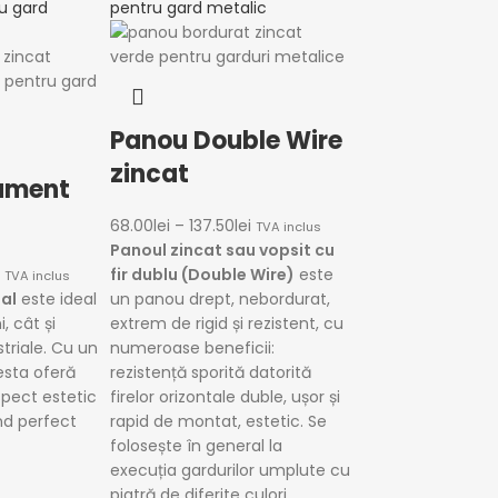
Panou Double Wire
zincat
ament
68.00
lei
–
137.50
lei
TVA inclus
Panoul zincat sau vopsit cu
fir dublu (Double Wire)
este
TVA inclus
al
este ideal
un panou drept, nebordurat,
i, cât
și
extrem de rigid și rezistent,
cu
triale. Cu un
numeroase beneficii:
esta oferă
rezistență sporită datorită
spect estetic
firelor orizontale duble, ușor și
nd perfect
rapid de montat, estetic.
Se
folosește în general la
execuția gardurilor umplute cu
piatră de diferite culori.