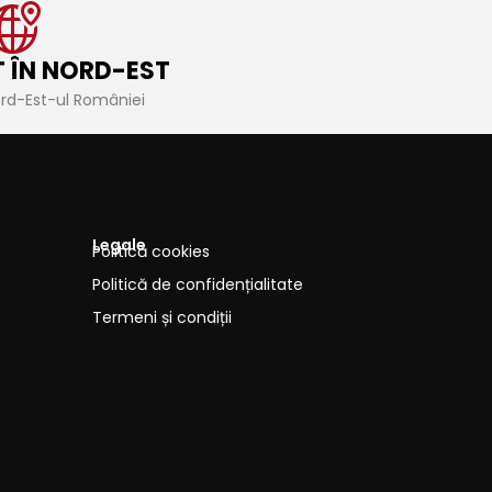
 ÎN NORD-EST
ord-Est-ul României
Legale
Politică cookies
Politică de confidențialitate
Termeni și condiții