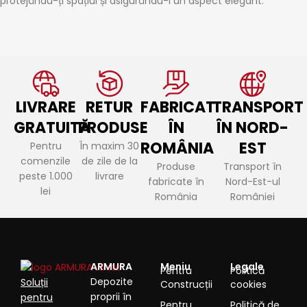
protejându-ți spațiul și asigurându-i un aspect elegant.
LIVRARE
RETUR
FABRICAT
TRANSPORT
GRATUITĂ
PRODUSE
ÎN
ÎN NORD-
ROMÂNIA
EST
Pentru
În maxim 30
comenzile
de zile de la
Produse
Transport în
peste 1.000
livrare
fabricate în
Nord-Est-ul
lei
România
României
ARMURA
Meniu
Legale
Pentru
Politică
Depozite
Soluții
Construcții
cookies
proprii în
pentru
Pentru
Politică de