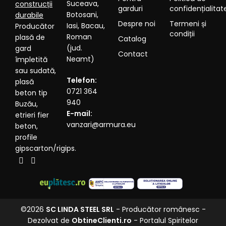
Suceava,
construcții
garduri
confidențialitat
Botosani,
durabile
Despre noi
Termeni și
Iasi, Bacau,
Producător
condiții
Roman
plasă de
Catalog
(jud.
gard
Contact
Neamt)
împletită
sau sudată,
Telefon:
plasă
0721 364
beton tip
940
Buzău,
E-mail:
etrieri fier
vanzari@armura.eu
beton,
profile
gipscarton/rigips.
©2026
SC LINDA STEEL SRL
- Producător românesc -
Dezolvat de
ObtineClienti.ro
- Portalul Spiritelor