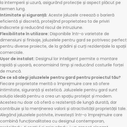
la intemperii și uzură, asigurând protecție și aspect plăcut pe
termen lung.
Intimitate și siguranță:
Aceste jaluzele creează o barieră
eficientă și discretă, protejând proprietatea ta de priviri
indiscrete și reducând riscul de intruziune.
Flexibilitate în utilizare:
Disponibile într-o varietate de
dimensiuni și finisaje, jaluzelele pentru gard se potrivesc perfect
pentru diverse proiecte, de la grădini și curți rezidențiale la spații
comerciale.
Ușor de instalat:
Designul lor inteligent permite o montare
rapidă și ușoară, economisind timp și reducând costurile forței
de muncă.
De ce să alegi jaluzelele pentru gard pentru proiectul tău?
Fiecare proprietate merită o împrejmuire care să ofere
intimitate, siguranță și estetică. Jaluzelele pentru gard sunt
soluția ideală pentru a crea un spațiu protejat și modern.
Acestea nu doar că oferă o rezistență de lungă durată, dar
contribuie și la menținerea valorii și atractivității proprietății tale.
Alegând jaluzelele potrivite, investești într-o împrejmuire care
combină funcționalitatea cu designul contemporan,