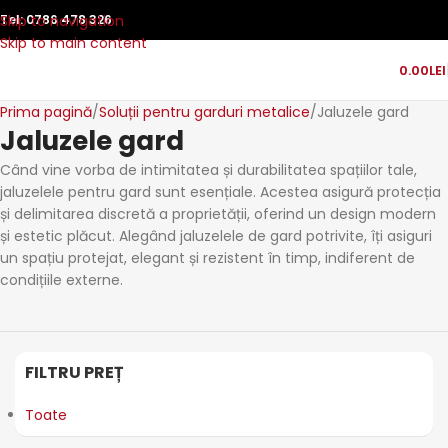
Skip to navigation
Tel:
0786 478 326
Skip to main content
0.00
LEI
Prima pagină
Soluții pentru garduri metalice
Jaluzele gard
Jaluzele gard
Când vine vorba de intimitatea și durabilitatea spațiilor tale,
jaluzelele pentru gard sunt esențiale. Acestea asigură protecția
și delimitarea discretă a proprietății, oferind un design modern
și estetic plăcut. Alegând jaluzelele de gard potrivite, îți asiguri
un spațiu protejat, elegant și rezistent în timp, indiferent de
condițiile externe.
FILTRU PREȚ
Toate