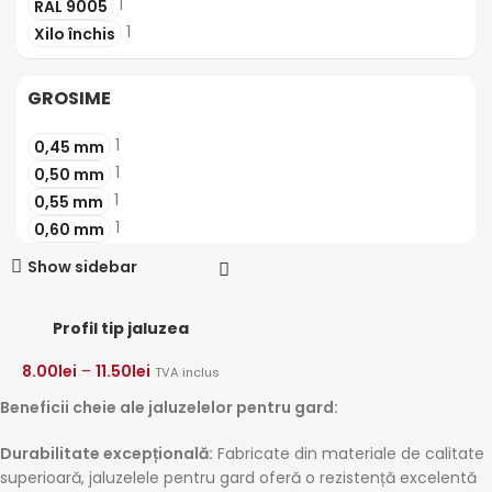
1
RAL 9005
1
Xilo închis
GROSIME
1
0,45 mm
1
0,50 mm
1
0,55 mm
1
0,60 mm
Show sidebar
Profil tip jaluzea
8.00
lei
–
11.50
lei
TVA inclus
Beneficii cheie ale jaluzelelor pentru gard:
Durabilitate excepțională:
Fabricate din materiale de calitate
superioară, jaluzelele pentru gard oferă o rezistență excelentă