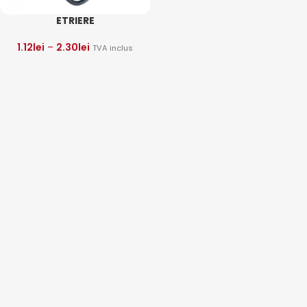
ETRIERE
1.12
lei
–
2.30
lei
TVA inclus