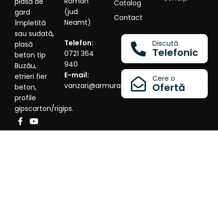
Roman
plasă de
Catalog
(jud.
gard
Contact
Neamt)
împletită
sau sudată,
Telefon:
Discută
plasă
Telefonic
0721 364
beton tip
940
Buzău,
E-mail:
etrieri fier
Cere o
vanzari@armura.eu
Ofertă
beton,
profile
gipscarton/rigips.
©2026
SC LINDA STEEL SRL
- Producător românesc -
Dezolvat de
ObtineClienti.ro
- Portalul Spiritelor
Antreprenoriale