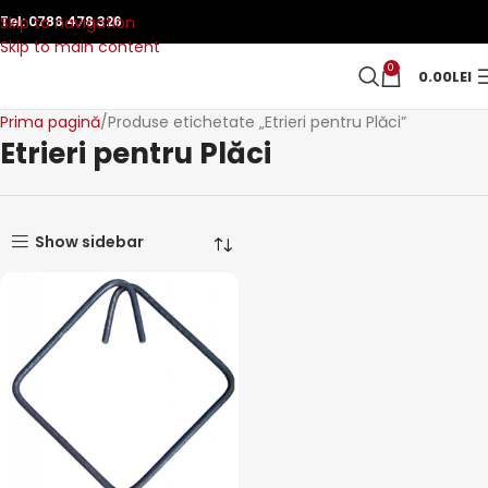
Skip to navigation
Tel:
0786 478 326
Skip to main content
0
0.00
LEI
Prima pagină
Produse etichetate „Etrieri pentru Plăci”
Etrieri pentru Plăci
Show sidebar