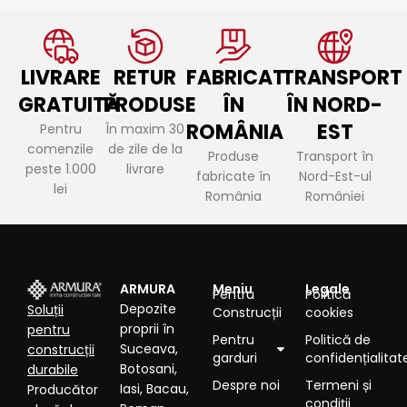
LIVRARE
RETUR
FABRICAT
TRANSPORT
GRATUITĂ
PRODUSE
ÎN
ÎN NORD-
ROMÂNIA
EST
Pentru
În maxim 30
comenzile
de zile de la
Produse
Transport în
peste 1.000
livrare
fabricate în
Nord-Est-ul
lei
România
României
ARMURA
Meniu
Legale
Pentru
Politică
Depozite
Soluții
Construcții
cookies
proprii în
pentru
Pentru
Politică de
Suceava,
construcții
garduri
confidențialitat
Botosani,
durabile
Despre noi
Termeni și
Iasi, Bacau,
Producător
condiții