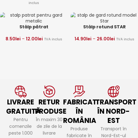
inclus
Stâlp pătrat
Stâlp rotund STAR
8.50
lei
–
12.00
lei
14.90
lei
–
26.00
lei
TVA inclus
TVA inclus
LIVRARE
RETUR
FABRICAT
TRANSPORT
GRATUITĂ
PRODUSE
ÎN
ÎN NORD-
ROMÂNIA
EST
Pentru
În maxim 30
comenzile
de zile de la
Produse
Transport în
peste 1.000
livrare
fabricate în
Nord-Est-ul