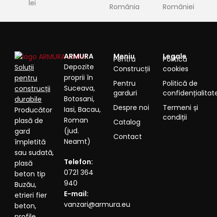
lei
România
României
ARMURA
Meniu
Legale
Pentru
Politică
Depozite
Soluții
Construcții
cookies
proprii în
pentru
Pentru
Politică de
Suceava,
construcții
garduri
confidențialitat
Botosani,
durabile
Despre noi
Termeni și
Iasi, Bacau,
Producător
condiții
Roman
plasă de
Catalog
(jud.
gard
Contact
Neamt)
împletită
sau sudată,
Telefon:
plasă
0721 364
beton tip
940
Buzău,
E-mail:
etrieri fier
vanzari@armura.eu
beton,
profile