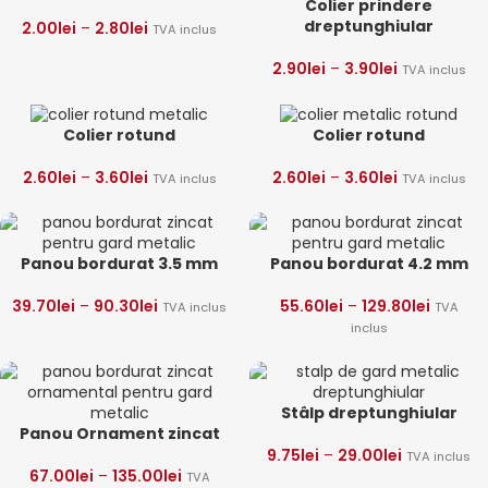
Colier prindere
dreptunghiular
2.00
lei
–
2.80
lei
TVA inclus
2.90
lei
–
3.90
lei
TVA inclus
Colier rotund
Colier rotund
2.60
lei
–
3.60
lei
2.60
lei
–
3.60
lei
TVA inclus
TVA inclus
Panou bordurat 3.5 mm
Panou bordurat 4.2 mm
39.70
lei
–
90.30
lei
55.60
lei
–
129.80
lei
TVA inclus
TVA
inclus
Stâlp dreptunghiular
Panou Ornament zincat
9.75
lei
–
29.00
lei
TVA inclus
67.00
lei
–
135.00
lei
TVA