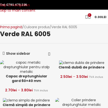
Skip to navigation
Tel:
0786 478 326
Skip to main content
0
0.00
LEI
Prima pagină
Culoare produs
Verde RAL 6005
Verde RAL 6005
Show sidebar
Clemă dublă de prindere
Capac dreptunghiular
2.50
lei
–
3.50
lei
TVA inclus
gard 60×40 mm
2.70
lei
–
3.80
lei
TVA inclus
Clemă simplă de prindere