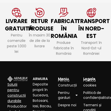
LIVRARE
RETUR
FABRICAT
TRANSPORT
GRATUITĂ
PRODUSE
ÎN
ÎN NORD-
ROMÂNIA
EST
Pentru
În maxim 30
comenzile
de zile de la
Produse
Transport în
peste 1.000
livrare
fabricate în
Nord-Est-ul
lei
România
României
ARMURA
Meniu
Legale
Pentru
Politică
Depozite
Soluții
Construcții
cookies
proprii în
pentru
Pentru
Politică de
Suceava,
construcții
garduri
confidențialitat
Botosani,
durabile
Despre noi
Termeni și
Iasi, Bacau,
Producător
condiții