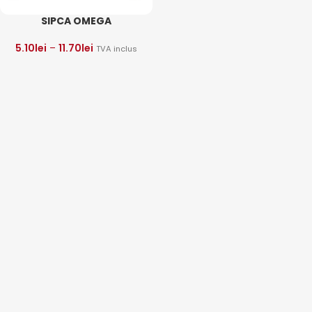
SIPCA OMEGA
5.10
lei
–
11.70
lei
TVA inclus