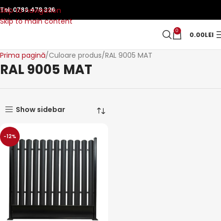
Skip to navigation
Tel:
0786 478 326
Skip to main content
0
0.00
LEI
Prima pagină
Culoare produs
RAL 9005 MAT
RAL 9005 MAT
Show sidebar
-12%