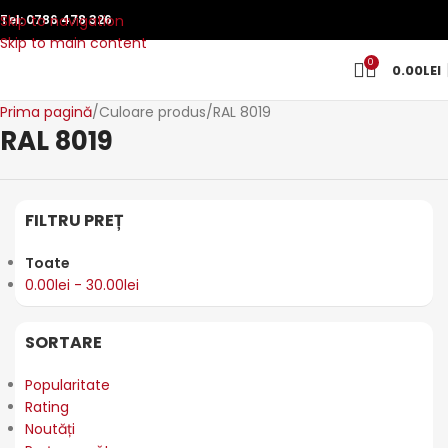
Skip to navigation
Tel:
0786 478 326
Skip to main content
0
0.00
LEI
Prima pagină
Culoare produs
RAL 8019
RAL 8019
FILTRU PREȚ
Toate
0.00
lei
-
30.00
lei
SORTARE
Popularitate
Rating
Noutăți