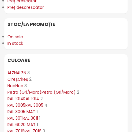
Preț crescător
Preț descrescător
STOC/LA PROMOȚIE
On sale
In stock
CULOARE
ALZN
ALZN
3
Cireș
Cireș
2
Nuc
Nuc
3
Petra (Gri/Maro)
Petra (Gri/Maro)
2
RAL 1014
RAL 1014
2
RAL 3005
RAL 3005
4
RAL 3005 MAT
1
RAL 3011
RAL 3011
1
RAL 6020 MAT
1
RAL 7016
RAL 7016
3