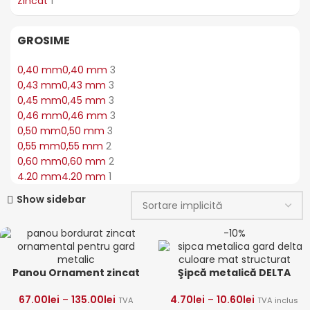
Zincat
1
GROSIME
0,40 mm
0,40 mm
3
0,43 mm
0,43 mm
3
0,45 mm
0,45 mm
3
0,46 mm
0,46 mm
3
0,50 mm
0,50 mm
3
0,55 mm
0,55 mm
2
0,60 mm
0,60 mm
2
4.20 mm
4.20 mm
1
Show sidebar
-10%
Panou Ornament zincat
Şipcă metalică DELTA
67.00
lei
–
135.00
lei
4.70
lei
–
10.60
lei
TVA
TVA inclus