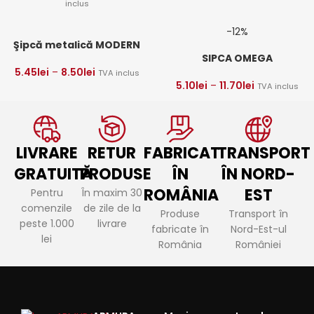
inclus
-12%
Şipcă metalică MODERN
SIPCA OMEGA
5.45
lei
–
8.50
lei
TVA inclus
5.10
lei
–
11.70
lei
TVA inclus
LIVRARE
RETUR
FABRICAT
TRANSPORT
GRATUITĂ
PRODUSE
ÎN
ÎN NORD-
ROMÂNIA
EST
Pentru
În maxim 30
comenzile
de zile de la
Produse
Transport în
peste 1.000
livrare
fabricate în
Nord-Est-ul
lei
România
României