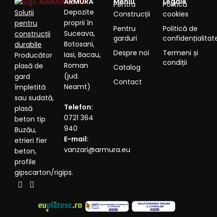
ARMURA
Meniu
Legale
Pentru
Politică
Depozite
Soluții
Construcții
cookies
proprii în
pentru
Pentru
Politică de
Suceava,
construcții
garduri
confidențialitat
Botosani,
durabile
Despre noi
Termeni și
Iasi, Bacau,
Producător
condiții
Roman
plasă de
Catalog
(jud.
gard
Contact
Neamt)
împletită
sau sudată,
Telefon:
plasă
0721 364
beton tip
940
Buzău,
E-mail:
etrieri fier
vanzari@armura.eu
beton,
profile
gipscarton/rigips.