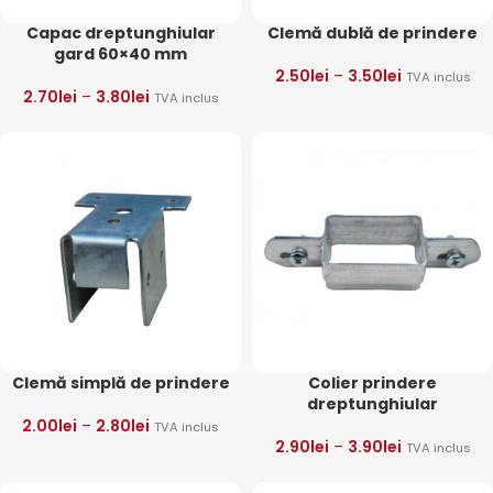
Capac dreptunghiular
Clemă dublă de prindere
gard 60×40 mm
2.50
lei
–
3.50
lei
TVA inclus
2.70
lei
–
3.80
lei
TVA inclus
Clemă simplă de prindere
Colier prindere
dreptunghiular
2.00
lei
–
2.80
lei
TVA inclus
2.90
lei
–
3.90
lei
TVA inclus