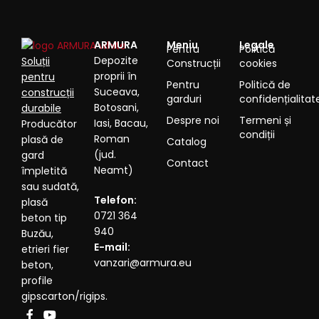
ARMURA
Meniu
Legale
Pentru
Politică
Depozite
Soluții
Construcții
cookies
proprii în
pentru
Pentru
Politică de
Suceava,
construcții
garduri
confidențialitat
Botosani,
durabile
Despre noi
Termeni și
Iasi, Bacau,
Producător
condiții
Roman
plasă de
Catalog
(jud.
gard
Contact
Neamt)
împletită
sau sudată,
Telefon:
plasă
0721 364
beton tip
940
Buzău,
E-mail:
etrieri fier
vanzari@armura.eu
beton,
profile
gipscarton/rigips.