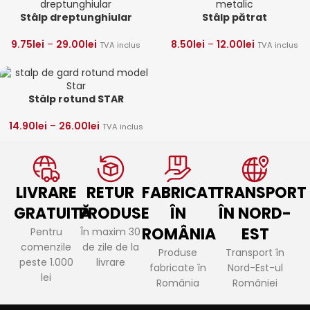
Stâlp dreptunghiular
Stâlp pătrat
9.75
lei
–
29.00
lei
8.50
lei
–
12.00
lei
TVA inclus
TVA inclus
Stâlp rotund STAR
14.90
lei
–
26.00
lei
TVA inclus
LIVRARE
RETUR
FABRICAT
TRANSPORT
GRATUITĂ
PRODUSE
ÎN
ÎN NORD-
ROMÂNIA
EST
Pentru
În maxim 30
comenzile
de zile de la
Produse
Transport în
peste 1.000
livrare
fabricate în
Nord-Est-ul
lei
România
României