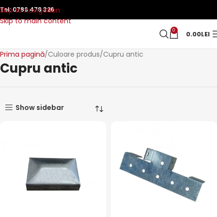
Skip to navigation
Tel:
0786 478 326
Skip to main content
0
0.00
LEI
Prima pagină
Culoare produs
Cupru antic
Cupru antic
Show sidebar