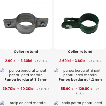
Colier rotund
Colier rotund
2.60
lei
–
3.60
lei
2.60
lei
–
3.60
lei
TVA inclus
TVA inclus
Panou bordurat 3.5 mm
Panou bordurat 4.2 mm
39.70
lei
–
90.30
lei
55.60
lei
–
129.80
lei
TVA inclus
TVA
inclus