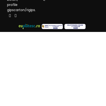
profile
gipscarton/rigips.
©2026
SC LINDA STEEL SRL
- Producător românesc -
Dezolvat de
ObtineClienti.ro
- Portalul Spiritelor
Antreprenoriale
Discută
Telefonic
Cere o
Ofertă