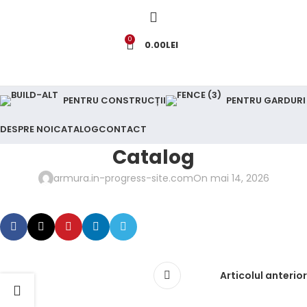
0
0.00
LEI
PENTRU CONSTRUCȚII
PENTRU GARDURI
DESPRE NOI
CATALOG
CONTACT
Catalog
armura.in-progress-site.com
On mai 14, 2026
Articolul anterior