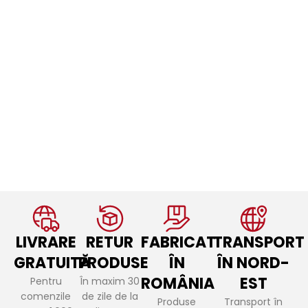
LIVRARE
RETUR
FABRICAT
TRANSPORT
GRATUITĂ
PRODUSE
ÎN
ÎN NORD-
ROMÂNIA
EST
Pentru
În maxim 30
comenzile
de zile de la
Produse
Transport în