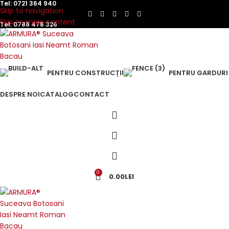
Tel:
0721 364 940
Skip to navigation
Skip to main content
Tel:
0786 478 326
PENTRU CONSTRUCȚII
PENTRU GARDURI
DESPRE NOI
CATALOG
CONTACT
0
0.00
LEI