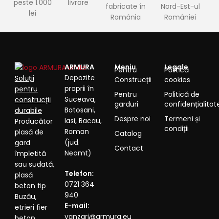
peste 1.000
livrare
fabricate în
Nord-Est-ul
lei
România
României
ARMURA
Meniu
Legale
Pentru
Politică
Depozite
Soluții
Construcții
cookies
proprii în
pentru
Pentru
Politică de
Suceava,
construcții
garduri
confidențialitat
Botosani,
durabile
Despre noi
Termeni și
Iasi, Bacau,
Producător
condiții
Roman
plasă de
Catalog
(jud.
gard
Contact
Neamt)
împletită
sau sudată,
Telefon:
plasă
0721 364
beton tip
940
Buzău,
E-mail:
etrieri fier
vanzari@armura.eu
beton,